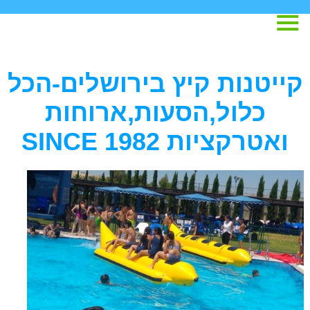
קייטנות קיץ בירושלים-הכל
כלול,הסעות,ארוחות
ואטרקציות SINCE 1982