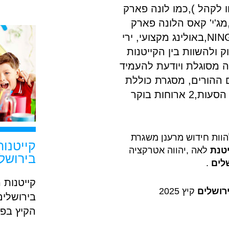
 לקהל ),כמו לונה פארק
ביב,פארק המים ימית 2000, ,מג'י' קאס הלונה פארק
הממוזג במישור אדומים,NINGAּI JUMP,באולינג מקצועי, ירי
ק ולהשוות בין הקייטנות
ה מסוגלת ויודעת להעמיד
 ההורים, מסגרת כוללת
נוחות ועם כל הפינוקים כמו שירותי הסעות,2 ארוחות בוקר
להוות חידוש מרענן משגרת
קייטנות
יטנת
לאה ,יהווה אטרקציה
בירושל
שלים
.
קייטנות 
רושלים
קיץ 2025
בירושלים
הקיץ בפת