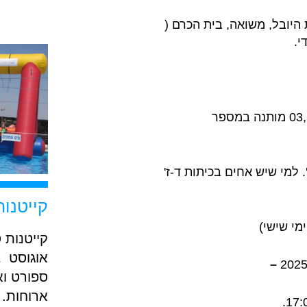
 היובל, משואה, בית הכרם (
י.
מהשכונות 07,06,הישנה ,ליד המשטרה ,03 מותנה במספר
. למי שיש אחים בכיתות ד-ז'
קייטנות
קייטנות 
אוגוסט ב
–
ספורט וא
ארוחות. 