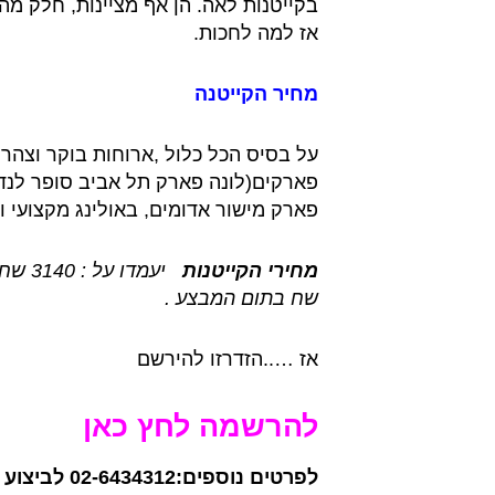
בקייטנות לאה. הן אף מציינות, חלק מה
אז למה לחכות.
מחיר
הקייטנה
על בסיס הכל כלול ,ארוחות בוקר וצהריי
פארק מישור אדומים, באולינג מקצועי וי
מחירי הקייטנות
שח בתום המבצע .
אז …..הזדרזו להירשם
להרשמה
לחץ כא
ן
לפרטים נוספים: