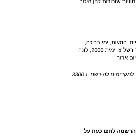
חוויות שזכורות להן היטב…..
ם, הסעות, ימי בריכה,
פארקים(לונה פארק תל אביב סופר לנד רשל"צ ימית 2000, לונה
ום ארוך
יעמדו על : 3140 שח למקדימים להירשם .ו-3300
02-6434312 לביצוע הרשמה לחצו כעת על