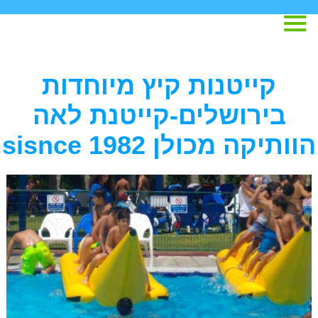
קייטנות קיץ מיוחדות
בירושלים-קייטנת לאה
הוותיקה מכולן sisnce 1982