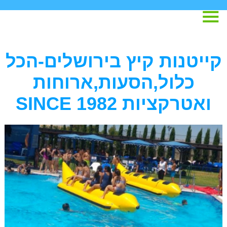
קייטנות קיץ בירושלים-הכל
כלול,הסעות,ארוחות
ואטרקציות SINCE 1982